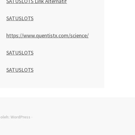
SATUSLOTS Link Alternatif
SATUSLOTS
https://www.quentistx.com/science/
SATUSLOTS
SATUSLOTS
 oleh:
WordPress
·